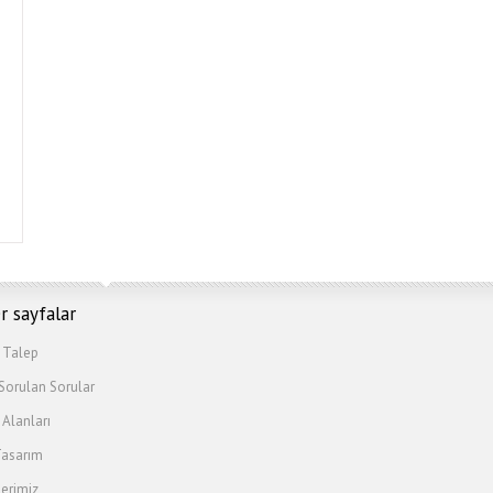
r sayfalar
s Talep
 Sorulan Sorular
 Alanları
asarım
lerimiz