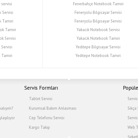
 servisi
Fenerbahçe Notebook Tamiri
Servisi
Feneryolu Bilgisayar Servisi
 Tamiri
Feneryolu Bilgisayar Servisi
ok Tamiri
Yakacık Notebook Servisi
k Servisi
Yakacık Notebook Tamiri
Servisi
Yeditepe Bilgisayar Servisi
 Tamiri
Yeditepe Notebook Tamiri
Servis Formları
Popüle
Tablet Servisi
Servi
alıyım?
Kurumsal Bakım Anlasması
Sıkça
laşılıyor
Cep Telefonu Servisi
Servis
Kargo Takip
Web T
Şirket