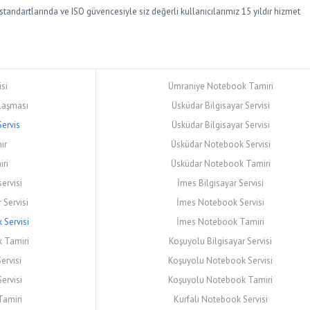
andartlarında ve ISO güvencesiyle siz değerli kullanıcılarımız 15 yıldır hizmet
isi
Ümraniye Notebook Tamiri
laşması
Üsküdar Bilgisayar Servisi
Servis
Üsküdar Bilgisayar Servisi
ir
Üsküdar Notebook Servisi
ri
Üsküdar Notebook Tamiri
servisi
İmes Bilgisayar Servisi
 Servisi
İmes Notebook Servisi
Servisi
İmes Notebook Tamiri
 Tamiri
Koşuyolu Bilgisayar Servisi
ervisi
Koşuyolu Notebook Servisi
ervisi
Koşuyolu Notebook Tamiri
Tamiri
Kurfalı Notebook Servisi