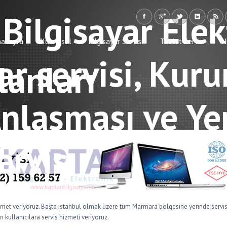
nasayfa
Kurumsal
Bilgisayar Servisi
Tablet Servisi
H
lanları
zmet veriyoruz. Başta istanbul olmak üzere tüm Marmara bölgesine yerinde servi
 kullanıcılara servis hizmeti veriyoruz.