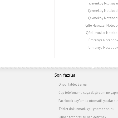
içerenköy bilgisayar
Çekmeköy Notebook 
Çekmeköy Notebook
Çifte Havuzlar Notebo
ÇifteHavuzlar Noteboo
Ümraniye Notebook 
Ümraniye Notebook
Son Yazılar
Onyo Tablet Servisi
Cep telefonumu suya düşürdüm ne yapm
Facebook sayfamda otomatik yazılar pay
Tablet dokunmatik çalışmama sorunu
Silinen fotografları geri getirmek