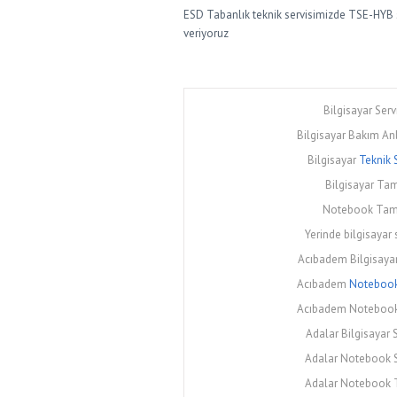
ESD Tabanlık teknik servisimizde TSE-HYB st
veriyoruz
Bilgisayar Serv
Bilgisayar Bakım An
Bilgisayar
Teknik 
Bilgisayar Tam
Notebook Tami
Yerinde bilgisayar 
Acıbadem Bilgisayar
Acıbadem
Notebook 
Acıbadem Notebook
Adalar Bilgisayar S
Adalar Notebook S
Adalar Notebook 