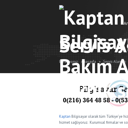
A
Servis A
Buradasınız:
Anasayfa
Servis Alanları
Kaptan
Bilgisayar olarak tüm Türkiye’ye hi
hizmet sağlıyoruz. Kurumsal firmalar ve son