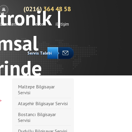
(0216)
364 48 58
izmetlerimiz
Destek
iletişim
Servis Talebi
Maltepe Bilgisayar
Servisi
Ataşehir Bilgisayar Servisi
Bostancı Bilgisayar
Servisi
s
Dudullu Bilgisayar Servisi