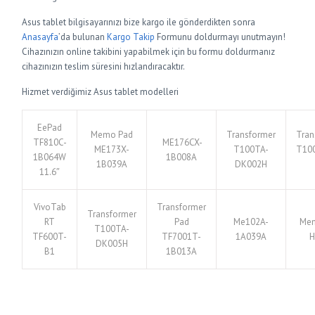
Asus tablet bilgisayarınızı bize kargo ile gönderdikten sonra
Anasayfa
’da bulunan
Kargo Takip
Formunu doldurmayı unutmayın!
Cihazınızın online takibini yapabilmek için bu formu doldurmanız
cihazınızın teslim süresini hızlandıracaktır.
Hizmet verdiğimiz Asus tablet modelleri
EePad
Memo Pad
Transformer
Tran
TF810C-
ME176CX-
ME173X-
T100TA-
T10
1B064W
1B008A
1B039A
DK002H
11.6″
VivoTab
Transformer
Transformer
RT
Pad
Me102A-
Me
T100TA-
TF600T-
TF7001T-
1A039A
H
DK005H
B1
1B013A