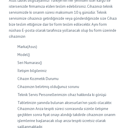
Asus tablet bilgisayarınızı Türkiye’nin her yerinden ister kargo ile
istersenizde firmamıza elden teslim edebilirsiniz. Cihazınızı teknik
servisimizde ki onarım süresi maksimum 10 iş günüdür. Teknik
servisimize cihazınızı getirdiğinizde veya gönderdiğinizde size Cihazı
bize teslim ettiğinize dair bir form teslim edilecektir. Aynı form
nüshası E-posta olarak tarafınıza yollanacak olup bu form üzerinde
cihazınızın
Marka(Asus)
Model()
Seri Numarası()
İletişim bilgileriniz
Cihazın Kozmetik Durumu
Cihazınızın belirtmiş olduğunuz sorunu
Teknik Servis Personellerimizin cihaz hakkında ki görüşü
Tabletinizin yanında bulunan aksesurları’nın yazılı olacaktır.
Cihazınızın Arıza tespiti süreci sonrasında sizinle iletişime
geçtikten sonra fiyat onayı alındığı takdirde cihazınızın onarım
işlemlerine başlanacak olup arıza tespiti ücretsiz olarak
sağlanmaktadır.