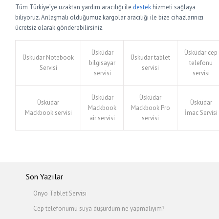
Tüm Türkiye’ye uzaktan yardım aracılığı ile
destek
hizmeti sağlaya
biliyoruz. Anlaşmalı olduğumuz kargolar aracılığı ile bize cihazlarınızı
ücretsiz olarak gönderebilirsiniz.
Üsküdar
Üsküdar cep
Üsküdar Notebook
Üsküdar tablet
bilgisayar
telefonu
Servisi
servisi
servisi
servisi
Üsküdar
Üsküdar
Üsküdar
Üsküdar
Mackbook
Mackbook Pro
Mackbook servisi
İmac Servisi
air servisi
servisi
Son Yazılar
Onyo Tablet Servisi
Cep telefonumu suya düşürdüm ne yapmalıyım?