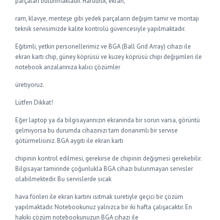
parçaları bulunmaktadır. Harddisk, ekran,
ram, klavye, menteşe gibi yedek parçaların değişim tamir ve montajı
teknik servisimizde kalite kontrolü güvencesiyle yapılmaktadır.
Eğitimli, yetkin personellerimiz ve BGA (Ball Grid Array) cihazı ile
ekran kartı chip, güney köprüsü ve kuzey köprüsü chipi değişimleri ile
notebook arızalarınıza kalıcı çözümler
üretiyoruz.
Lütfen Dikkat!
Eğer laptop ya da bilgisayarınızın ekranında bir sorun varsa, görüntü
gelmiyorsa bu durumda cihazınızı tam donanımlı bir servise
götürmelisiniz. BGA aygıtı ile ekran kartı
chipinin kontrol edilmesi, gerekirse de chipinin değişmesi gerekebilir.
Bilgisayar tamirinde çoğunlukla BGA cihazı bulunmayan servisler
olabilmektedir. Bu servislerde sıcak
hava fönleri ile ekran kartını ısıtmak suretiyle geçici bir çözüm
yapılmaktadır. Notebookunuz yalnızca bir iki hafta çalışacaktır. En
hakiki çözüm notebookunuzun BGA cihazı ile