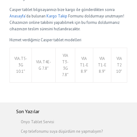
Casper tablet bilgisayarınızı bize kargo ile gönderdikten sonra
Anasayfa
’da bulunan
Kargo Takip
Formunu doldurmayı unutmayın!
Cihazınızın online takibini yapabilmek için bu formu doldurmanız
cihazınızın teslim süresini hızlandıracaktır.
Hizmet verdiğimiz Casper tablet modelleri
VIA
VIA.T5-
VIA
VIA
VIA
VIA.T4E-
T3-
3G
T1-E
T1-E
T2
G 7.8″
3G
10.1″
8.9″
8.9″
10″
7.8″
Son Yazılar
Onyo Tablet Servisi
Cep telefonumu suya düşürdüm ne yapmalıyım?