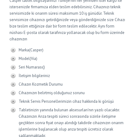
Casper tablet bilgisayarınızı Türkiye’nin her yerinden ister kargo ile
istersenizde firmamıza elden teslim edebilirsiniz. Cihazınızı teknik
servisimizde ki onarım süresi maksimum 10 iş günüdür. Teknik
servisimize cihazınızı getirdiğinizde veya gönderdiğinizde size Cihazı
bize teslim ettiğinize dair bir form teslim edilecektir. Aynı form
nüshası E-posta olarak tarafınıza yollanacak olup bu form üzerinde
cihazınızın
Marka(Casper)
Model(Via)
Seri Numarası()
İletişim bilgileriniz
Cihazın Kozmetik Durumu
Cihazınızın belirtmiş olduğunuz sorunu
Teknik Servis Personellerimizin cihaz hakkında ki görüşü
Tabletinizin yanında bulunan aksesurları’nın yazılı olacaktır.
Cihazınızın Arıza tespiti süreci sonrasında sizinle iletişime
geçtikten sonra fiyat onayı alındığı takdirde cihazınızın onarım
işlemlerine başlanacak olup arıza tespiti ücretsiz olarak
sağlanmaktadır.