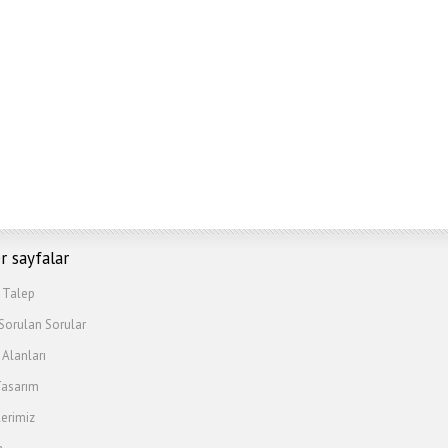
r sayfalar
s Talep
 Sorulan Sorular
 Alanları
asarım
lerimiz