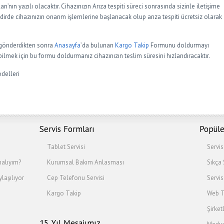
’nın yazılı olacaktır. Cihazınızın Arıza tespiti süreci sonrasında sizinle iletişime
kdirde cihazınızın onarım işlemlerine başlanacak olup arıza tespiti ücretsiz olarak
e gönderdikten sonra
Anasayfa
’da bulunan
Kargo Takip
Formunu doldurmayı
ilmek için bu formu doldurmanız cihazınızın teslim süresini hızlandıracaktır.
delleri
Servis Formları
Popüle
Tablet Servisi
Servi
alıyım?
Kurumsal Bakım Anlasması
Sıkça
laşılıyor
Cep Telefonu Servisi
Servis
Kargo Takip
Web T
Şirket
15. Yıl Mesajımız