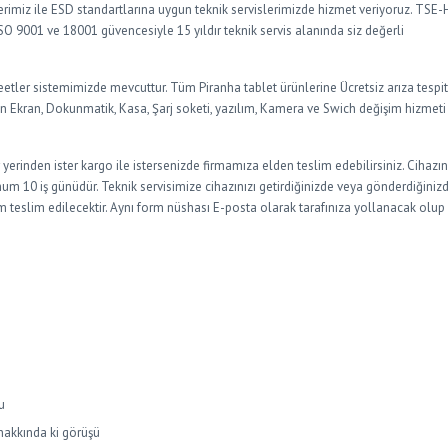
rimiz ile ESD standartlarına uygun teknik servislerimizde hizmet veriyoruz. TSE
O 9001 ve 18001 güvencesiyle 15 yıldır teknik servis alanında siz değerli
sheetler sistemimizde mevcuttur. Tüm Piranha tablet ürünlerine Ücretsiz arıza tespit
rin Ekran, Dokunmatik, Kasa, Şarj soketi, yazılım, Kamera ve Swich değişim hizmeti
r yerinden ister kargo ile istersenizde firmamıza elden teslim edebilirsiniz. Cihazın
um 10 iş günüdür. Teknik servisimize cihazınızı getirdiğinizde veya gönderdiğiniz
form teslim edilecektir. Aynı form nüshası E-posta olarak tarafınıza yollanacak olup
u
 hakkında ki görüşü