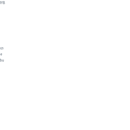
-HYB
ızı
de
 bu