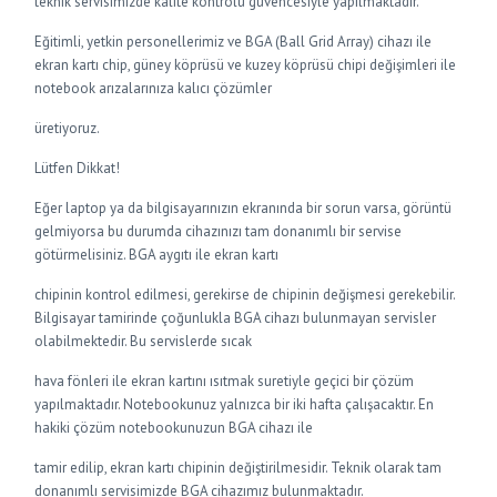
teknik servisimizde kalite kontrolü güvencesiyle yapılmaktadır.
Eğitimli, yetkin personellerimiz ve BGA (Ball Grid Array) cihazı ile
ekran kartı chip, güney köprüsü ve kuzey köprüsü chipi değişimleri ile
notebook arızalarınıza kalıcı çözümler
üretiyoruz.
Lütfen Dikkat!
Eğer laptop ya da bilgisayarınızın ekranında bir sorun varsa, görüntü
gelmiyorsa bu durumda cihazınızı tam donanımlı bir servise
götürmelisiniz. BGA aygıtı ile ekran kartı
chipinin kontrol edilmesi, gerekirse de chipinin değişmesi gerekebilir.
Bilgisayar tamirinde çoğunlukla BGA cihazı bulunmayan servisler
olabilmektedir. Bu servislerde sıcak
hava fönleri ile ekran kartını ısıtmak suretiyle geçici bir çözüm
yapılmaktadır. Notebookunuz yalnızca bir iki hafta çalışacaktır. En
hakiki çözüm notebookunuzun BGA cihazı ile
tamir edilip, ekran kartı chipinin değiştirilmesidir. Teknik olarak tam
donanımlı servisimizde BGA cihazımız bulunmaktadır.