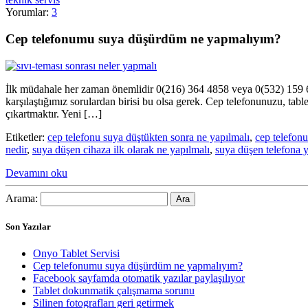
Yorumlar:
3
Cep telefonumu suya düşürdüm ne yapmalıyım?
İlk müdahale her zaman önemlidir 0(216) 364 4858 veya 0(532) 159 62 5
karşılaştığımız sorulardan birisi bu olsa gerek. Cep telefonunuzu, tab
çıkartmaktır. Yeni […]
Etiketler:
cep telefonu suya düştükten sonra ne yapılmalı
,
cep telefon
nedir
,
suya düşen cihaza ilk olarak ne yapılmalı
,
suya düşen telefona 
Devamını oku
Arama:
Son Yazılar
Onyo Tablet Servisi
Cep telefonumu suya düşürdüm ne yapmalıyım?
Facebook sayfamda otomatik yazılar paylaşılıyor
Tablet dokunmatik çalışmama sorunu
Silinen fotografları geri getirmek