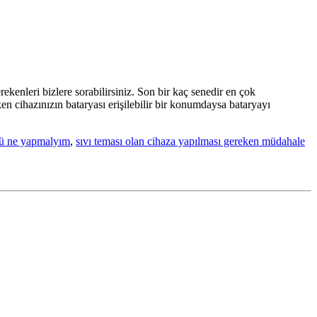
enleri bizlere sorabilirsiniz. Son bir kaç senedir en çok
en cihazınızın bataryası erişilebilir bir konumdaysa bataryayı
dü ne yapmalyım
,
sıvı teması olan cihaza yapılması gereken müdahale