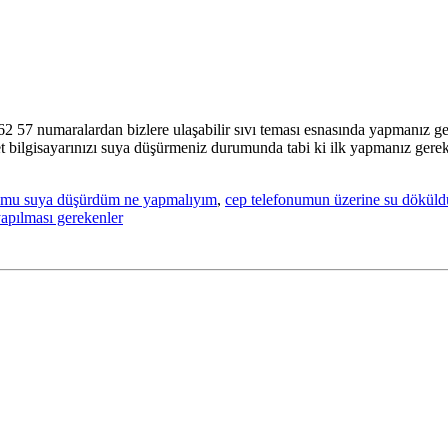
7 numaralardan bizlere ulaşabilir sıvı teması esnasında yapmanız gerek
let bilgisayarınızı suya düşürmeniz durumunda tabi ki ilk yapmanız gerek
umu suya düşürdüm ne yapmalıyım
,
cep telefonumun üzerine su dökül
yapılması gerekenler