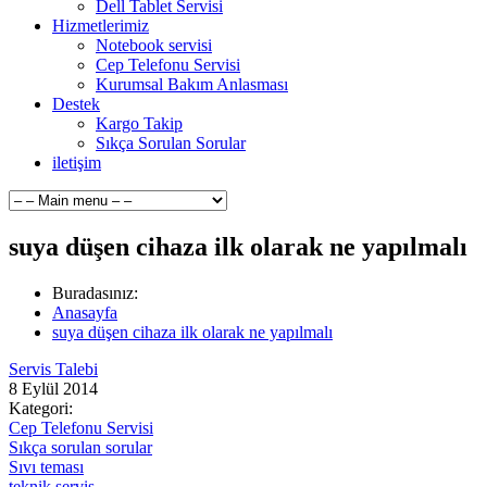
Dell Tablet Servisi
Hizmetlerimiz
Notebook servisi
Cep Telefonu Servisi
Kurumsal Bakım Anlasması
Destek
Kargo Takip
Sıkça Sorulan Sorular
iletişim
suya düşen cihaza ilk olarak ne yapılmalı
Buradasınız:
Anasayfa
suya düşen cihaza ilk olarak ne yapılmalı
Servis Talebi
8
Eylül
2014
Kategori:
Cep Telefonu Servisi
Sıkça sorulan sorular
Sıvı teması
teknik servis