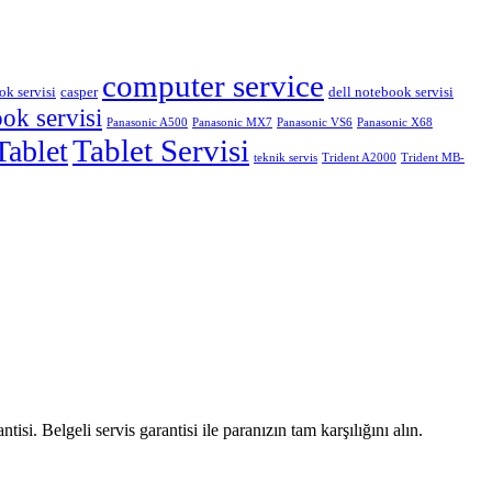
computer service
ok servisi
casper
dell notebook servisi
ok servisi
Panasonic A500
Panasonic MX7
Panasonic VS6
Panasonic X68
Tablet Servisi
Tablet
teknik servis
Trident A2000
Trident MB-
ntisi. Belgeli servis garantisi ile paranızın tam karşılığını alın.