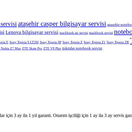
ataşehir casper bilgisayar servisi
 servisi
ataşehir notebo
notebo
isi
Lenova bilgisayar servisi
mackbook air servisi
mackbook servisi
eria E
Sony Xperia S LT26I
Sony Xperia SP
Sony Xperia Z
Sony Xperia Z1
Sony Xperia ZR
üsküdar notebook servisi
 Nubia Z7 Max
ZTE Skate Pro
ZTE V9 Plus
r için 3 ay ila 1 yıl garanti. Onarım işciliği için 1 ay ila 3 ay servis gara