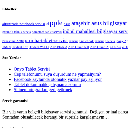
Etiketler
apple
ataşehir asus bilgisayar
altunizade notebook servisi
asus
inönü mahallesi bilgisayar serv
garantili teknik servis
hometech tablet servisi
pirinha-tablet-servisi
Panasonic X800
samsung notebook
samsung servisi
Sony Xp
T6800
Trident T56
Trident W-T11
ZTE Blade 3
ZTE Grand S II
ZTE Grand X
ZTE Kis
ZTE
Son Yazılar
Onyo Tablet Servisi
Cep telefonumu suya düşürdüm ne yapmalıyım?
Facebook sayfamda otomatik yazılar paylaşılıyor
Tablet dokunmatik çalışmama sorunu
Silinen fotografları geri getirmek
Servis garantisi
Bir yıla varan belgeli bilgisayar servisi garantisi. Değişen orjinal parçala
Sonradan oluşabilecek herangi bir süprizle karşılaşmayın…